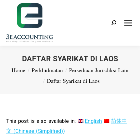
Search:
DAFTAR SYARIKAT DI LAOS
You are here:
Home
Perkhidmatan
Persediaan Jurisdiksi Lain
Daftar Syarikat di Laos
This post is also available in:
English
简体中
文
(
Chinese (Simplified)
)