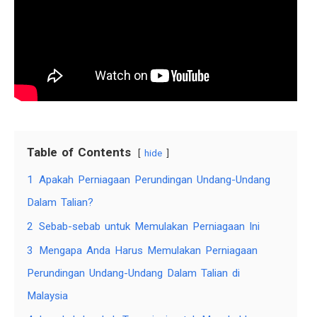
Table of Contents
hide
1
Apakah Perniagaan Perundingan Undang-Undang
Dalam Talian?
2
Sebab-sebab untuk Memulakan Perniagaan Ini
3
Mengapa Anda Harus Memulakan Perniagaan
Perundingan Undang-Undang Dalam Talian di
Malaysia