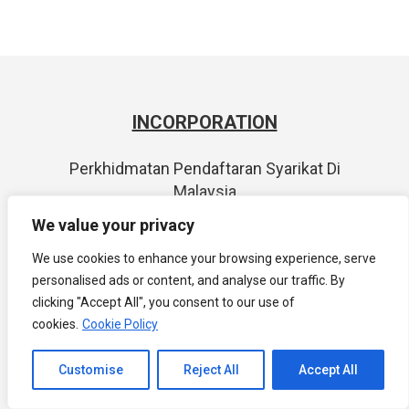
INCORPORATION
Perkhidmatan Pendaftaran Syarikat Di
Malaysia
We value your privacy
Panduan Memilih Nama Syarikat Anda di
Malaysia
We use cookies to enhance your browsing experience, serve
personalised ads or content, and analyse our traffic. By
Panduan Pendaftaran Syarikat Malaysia
clicking "Accept All", you consent to our use of
cookies.
Cookie Policy
LLP SETUP
Channel to Contact
Customise
Reject All
Accept All
Open chaty
Panduan bagi Penubuhan PLT