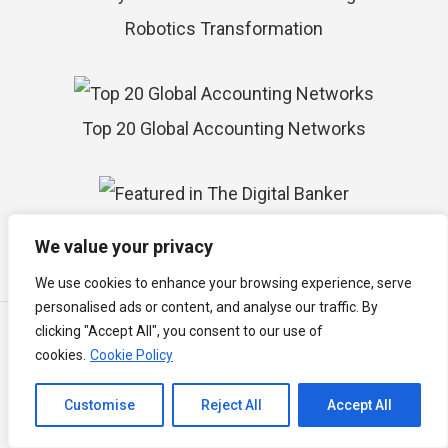
Robotics Transformation
Top 20 Global Accounting Networks
Featured in The Digital Banker
We value your privacy
We use cookies to enhance your browsing experience, serve
personalised ads or content, and analyse our traffic. By
All prices in Malaysian Ringgit (RM / MYR)
clicking "Accept All", you consent to our use of
All price above will subject to Malaysia Service Tax at 8% commencing
cookies.
Cookie Policy
1 March 2024.
Semua harga di atas akan dikenakan Cukai Perkhidmatan Malaysia
Channel to Contact
Customise
Reject All
Accept All
pada 8% bermula 1 March 2024.
Open chaty
以上所有价格均以2024年3月1日起8％的马来西亚服务税为准。