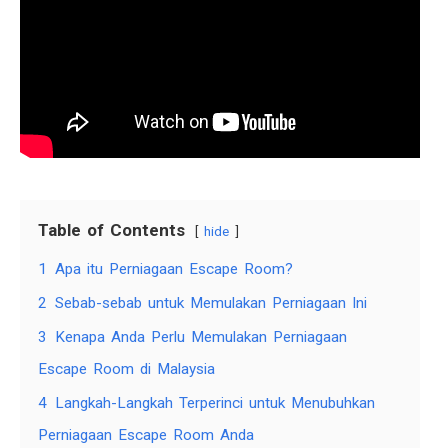
Table of Contents
hide
1
Apa itu Perniagaan Escape Room?
2
Sebab-sebab untuk Memulakan Perniagaan Ini
3
Kenapa Anda Perlu Memulakan Perniagaan
Escape Room di Malaysia
4
Langkah-Langkah Terperinci untuk Menubuhkan
Perniagaan Escape Room Anda