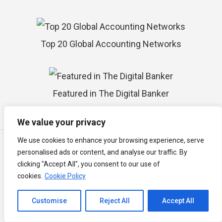
Top 20 Global Accounting Networks
Featured in The Digital Banker
We value your privacy
We use cookies to enhance your browsing experience, serve
All prices in Malaysian Ringgit (RM / MYR)
All price above will subject to Malaysia Service Tax at 8% commencing
personalised ads or content, and analyse our traffic. By
1 March 2024.
clicking "Accept All", you consent to our use of
Semua harga di atas akan dikenakan Cukai Perkhidmatan Malaysia
cookies.
Cookie Policy
pada 8% bermula 1 March 2024.
Channel to Contact
以上所有价格均以2024年3月1日起8％的马来西亚服务税为准。
Customise
Reject All
Accept All
Mobile best view in vice versa angle; Desktop best view in latest
Open chaty
browser