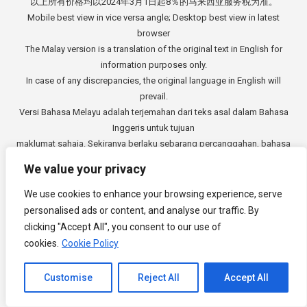
以上所有价格均以2024年3月1日起8％的马来西亚服务税为准。
Mobile best view in vice versa angle; Desktop best view in latest
browser
The Malay version is a translation of the original text in English for
information purposes only.
In case of any discrepancies, the original language in English will
prevail.
Versi Bahasa Melayu adalah terjemahan dari teks asal dalam Bahasa
Inggeris untuk tujuan
maklumat sahaja. Sekiranya berlaku sebarang percanggahan, bahasa
asal dalam Bahasa
We value your privacy
Inggeris akan di beri keutamaan.
中文版本是从英文原始文本的翻译，仅供参考。如有任何差异，以英语
We use cookies to enhance your browsing experience, serve
原文为准。
personalised ads or content, and analyse our traffic. By
Copyright © 2014 - 2026
3E Accounting Services Sdn. Bhd.
clicking "Accept All", you consent to our use of
Company Registration Number: 201901000501 (1309827-V). All rights
cookies.
Cookie Policy
reserved.
Customise
Reject All
Accept All