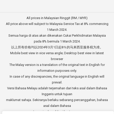
All prices in Malaysian Ringgit (RM / MYR)
All price above will subject to Malaysia Service Tax at 8% commencing
1 March 2024.
Semua harga di atas akan dikenakan Cukai Perkhidmatan Malaysia
pada 8% bermula 1 March 2024.
以上所有价格均以2024年3月1日起8％的马来西亚服务税为准。
Mobile best view in vice versa angle; Desktop best view in latest
browser
The Malay version is a translation of the original text in English for
information purposes only.
In case of any discrepancies, the original language in English will
prevail.
Versi Bahasa Melayu adalah terjemahan dari teks asal dalam Bahasa
Inggeris untuk tujuan
maklumat sahaja. Sekiranya berlaku sebarang percanggahan, bahasa
asal dalam Bahasa
Inggeris akan di beri keutamaan.