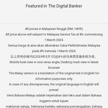
Featured in The Digital Banker
All prices in Malaysian Ringgit (RM / MYR)
All price above will subject to Malaysia Service Tax at 8% commencing
1 March 2024.
Semua harga di atas akan dikenakan Cukai Perkhidmatan Malaysia
pada 8% bermula 1 March 2024.
以上所有价格均以2024年3月1日起8％的马来西亚服务税为准。
Mobile best view in vice versa angle; Desktop best view in latest
browser
The Malay version is a translation of the original text in English for
information purposes only.
In case of any discrepancies, the original language in English will
prevail.
Versi Bahasa Melayu adalah terjemahan dari teks asal dalam Bahasa
Inggeris untuk tujuan
maklumat sahaja. Sekiranya berlaku sebarang percanggahan, bahasa