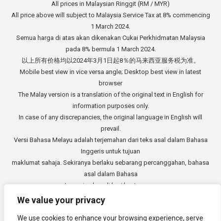
All prices in Malaysian Ringgit (RM / MYR)
All price above will subject to Malaysia Service Tax at 8% commencing
1 March 2024.
Semua harga di atas akan dikenakan Cukai Perkhidmatan Malaysia
pada 8% bermula 1 March 2024.
以上所有价格均以2024年3月1日起8％的马来西亚服务税为准。
Mobile best view in vice versa angle; Desktop best view in latest
browser
The Malay version is a translation of the original text in English for
information purposes only.
In case of any discrepancies, the original language in English will
prevail.
Versi Bahasa Melayu adalah terjemahan dari teks asal dalam Bahasa
Inggeris untuk tujuan
maklumat sahaja. Sekiranya berlaku sebarang percanggahan, bahasa
asal dalam Bahasa
Inggeris akan di beri keutamaan.
中文版本是从英文原始文本的翻译，仅供参考。如有任何差异，以英语
We value your privacy
原文为准。
We use cookies to enhance your browsing experience, serve
Copyright © 2014 - 2026
3E Accounting Services Sdn. Bhd.