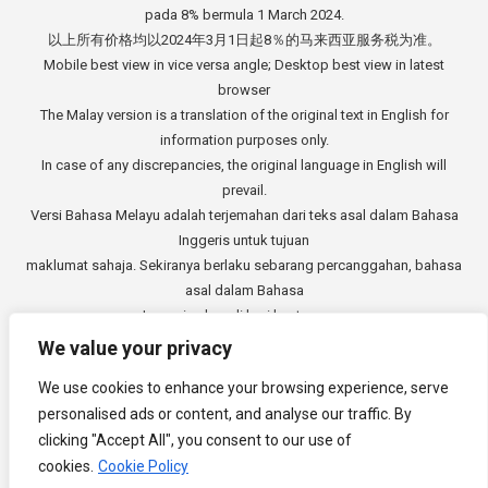
pada 8% bermula 1 March 2024.
以上所有价格均以2024年3月1日起8％的马来西亚服务税为准。
Mobile best view in vice versa angle; Desktop best view in latest
browser
The Malay version is a translation of the original text in English for
information purposes only.
In case of any discrepancies, the original language in English will
prevail.
Versi Bahasa Melayu adalah terjemahan dari teks asal dalam Bahasa
Inggeris untuk tujuan
maklumat sahaja. Sekiranya berlaku sebarang percanggahan, bahasa
asal dalam Bahasa
Inggeris akan di beri keutamaan.
中文版本是从英文原始文本的翻译，仅供参考。如有任何差异，以英语
We value your privacy
原文为准。
We use cookies to enhance your browsing experience, serve
Copyright © 2014 - 2026
3E Accounting Services Sdn. Bhd.
personalised ads or content, and analyse our traffic. By
Company Registration Number: 201901000501 (1309827-V). All rights
clicking "Accept All", you consent to our use of
reserved.
cookies.
Cookie Policy