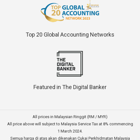
Top 20 Global Accounting Networks
Featured in The Digital Banker
All prices in Malaysian Ringgit (RM / MYR)
All price above will subject to Malaysia Service Tax at 8% commencing
1 March 2024.
Semua harga di atas akan dikenakan Cukai Perkhidmatan Malaysia