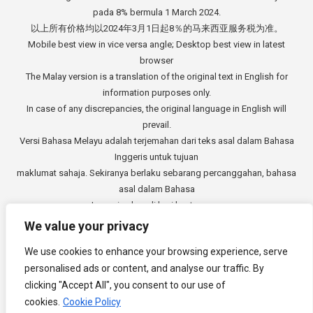
pada 8% bermula 1 March 2024.
以上所有价格均以2024年3月1日起8％的马来西亚服务税为准。
Mobile best view in vice versa angle; Desktop best view in latest
browser
The Malay version is a translation of the original text in English for
information purposes only.
In case of any discrepancies, the original language in English will
prevail.
Versi Bahasa Melayu adalah terjemahan dari teks asal dalam Bahasa
Inggeris untuk tujuan
maklumat sahaja. Sekiranya berlaku sebarang percanggahan, bahasa
asal dalam Bahasa
Inggeris akan di beri keutamaan.
中文版本是从英文原始文本的翻译，仅供参考。如有任何差异，以英语
We value your privacy
原文为准。
We use cookies to enhance your browsing experience, serve
Copyright © 2014 - 2026
3E Accounting Services Sdn. Bhd.
personalised ads or content, and analyse our traffic. By
Company Registration Number: 201901000501 (1309827-V). All rights
clicking "Accept All", you consent to our use of
reserved.
cookies.
Cookie Policy