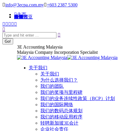
跳
info@3ecpa.com.my
+603 2387 5300
转
主页
招聘
马来西亚
新加坡
香港
印尼
全球
至
内
Facebook
X
YouTube
Linkedin
Instagram
Search:
page
page
page
page
page
容
opens
opens
opens
opens
opens
in
in
in
in
in
new
new
new
new
new
3E Accounting Malaysia
window
window
window
window
window
Malaysia Company Incorporation Specialist
关于我们
关于我们
为什么选择我们？
我们的团队
我们的奖项与里程碑
我们的业务连续性政策（BCP）计划
我们的国际网络
我们的数码总体规划
我们的移动应用程序
转聘新加坡3E会计
企业社会责任