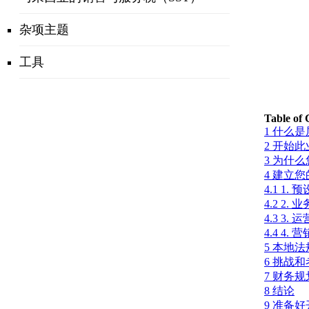
杂项主题
工具
Table of
1
什么是
2
开始此
3
为什么
4
建立您
4.1
1. 
4.2
2. 
4.3
3. 
4.4
4. 
5
本地法
6
挑战和
7
财务规
8
结论
9
准备好