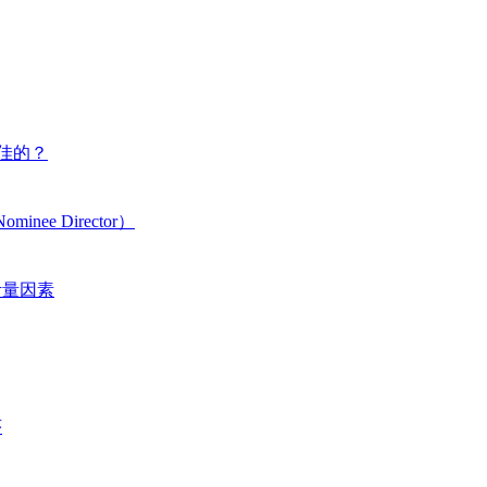
佳的？
e Director）
考量因素
序