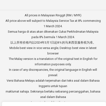
All prices in Malaysian Ringgit (RM / MYR)
All price above will subject to Malaysia Service Tax at 8% commencing
1 March 2024.
Semua harga di atas akan dikenakan Cukai Perkhidmatan Malaysia
pada 8% bermula 1 March 2024.
以上所有价格均以2024年3月1日起8％的马来西亚服务税为准。
Mobile best view in vice versa angle; Desktop best view in latest
browser
The Malay version is a translation of the original text in English for
information purposes only.
In case of any discrepancies, the original language in English will
prevail.
Versi Bahasa Melayu adalah terjemahan dari teks asal dalam Bahasa
Inggeris untuk tujuan
maklumat sahaja. Sekiranya berlaku sebarang percanggahan, bahasa
asal dalam Bahasa
Inggeris akan di beri keutamaan.