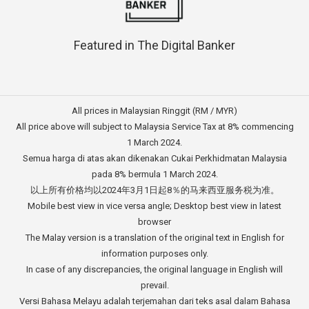
Featured in The Digital Banker
All prices in Malaysian Ringgit (RM / MYR)
All price above will subject to Malaysia Service Tax at 8% commencing
1 March 2024.
Semua harga di atas akan dikenakan Cukai Perkhidmatan Malaysia
pada 8% bermula 1 March 2024.
以上所有价格均以2024年3月1日起8％的马来西亚服务税为准。
Mobile best view in vice versa angle; Desktop best view in latest
browser
The Malay version is a translation of the original text in English for
information purposes only.
In case of any discrepancies, the original language in English will
prevail.
Versi Bahasa Melayu adalah terjemahan dari teks asal dalam Bahasa